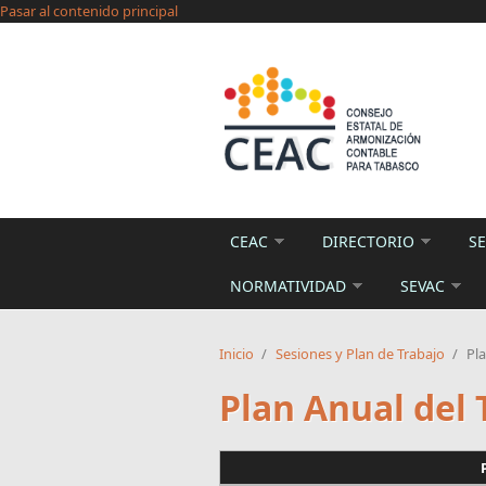
Pasar al contenido principal
CEAC
DIRECTORIO
SE
NORMATIVIDAD
SEVAC
Inicio
/
Sesiones y Plan de Trabajo
/
Pl
Plan Anual del 