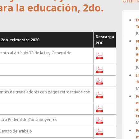
Últim
ra la educación, 2do.
E
T
J
Descarga
 2do. trimestre 2020
N
PDF
p
to al Artículo 73 de la Ley General de
a
P
J
I
1
M
entes de trabajadores con pagos retroactivos con
F
e
a
t
stro Federal de Contribuyentes
M
F
Centro de Trabajo
m