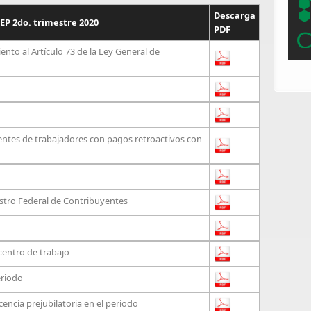
Descarga
P 2do. trimestre 2020
PDF
to al Artículo 73 de la Ley General de
entes de trabajadores con pagos retroactivos con
stro Federal de Contribuyentes
entro de trabajo
eriodo
encia prejubilatoria en el periodo