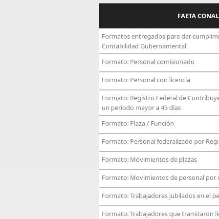
FAETA CONALE
Formatos entregados para dar cumplimien
Contabilidad Gubernamental
Formato: Personal comisionado
Formato: Personal con licencia
Formato: Registro Federal de Contribuy
un periodo mayor a 45 días
Formato: Plaza / Función
Formato: Personal federalizado por Regi
Formato: Movimientos de plazas
Formato: Movimientos de personal por c
Formato: Trabajadores jubilados en el p
Formato: Trabajadores que tramitaron lic