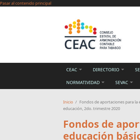
Pasar al contenido principal
CEAC
DIRECTORIO
SE
NORMATIVIDAD
SEVAC
Inicio
/
Fondos de aportaciones para la e
educación, 2do. trimestre 2020
Fondos de apor
educación básic